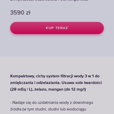
3590
3590
3590
zł
zł
zł
KUP TERAZ
KUP TERAZ
KUP TERAZ
Kompaktowy, cichy system filtracji wody 3 w 1 do
zmiękczania i odżelaziania. Usuwa sole twardości
(28 mEq / L), żelazo, mangan (do 12 mg/l)
- Nadaje się do uzdatniania wody z dowolnego
źródła (w tym studni, studni lub wodociągu