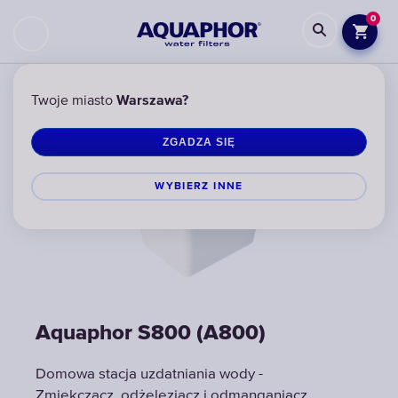
0
Twoje miasto
Warszawa?
ZGADZA SIĘ
WYBIERZ INNЕ
Aquaphor S800 (A800)
Aquaphor S800 (A800)
Aquaphor S800 (A800)
Domowa stacja uzdatniania wody -
Domowa stacja uzdatniania wody -
Domowa stacja uzdatniania wody -
Zmiękczacz, odżeleziacz i odmanganiacz
Zmiękczacz, odżeleziacz i odmanganiacz
Zmiękczacz, odżeleziacz i odmanganiacz