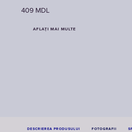
409
409
MDL
MDL
AFLAȚI MAI MULTE
AFLAȚI MAI MULTE
DESCRIEREA PRODUSULUI
FOTOGRAFII
S