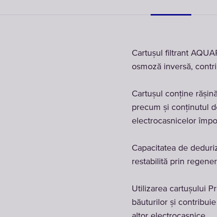
Cartușul filtrant AQU
osmoză inversă, contrib
Cartușul conține rășină
precum și conținutul de 
electrocasnicelor împo
Capacitatea de deduriz
restabilită prin regener
Utilizarea cartușului 
băuturilor și contribuie
altor electrocasnice.