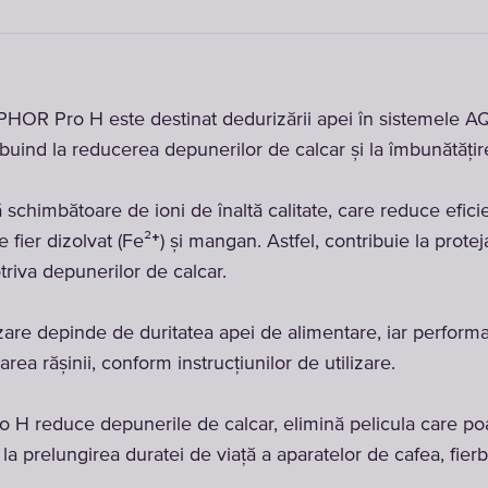
APHOR Pro H este destinat dedurizării apei în sistemele
uind la reducerea depunerilor de calcar și la îmbunătățirea
 schimbătoare de ioni de înaltă calitate, care reduce eficie
fier dizolvat (Fe²⁺) și mangan. Astfel, contribuie la protejar
triva depunerilor de calcar.
are depinde de duritatea apei de alimentare, iar performan
area rășinii, conform instrucțiunilor de utilizare.
Pro H reduce depunerile de calcar, elimină pelicula care po
 la prelungirea duratei de viață a aparatelor de cafea, fierb