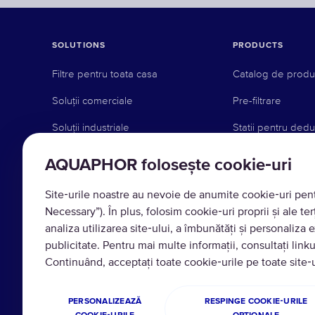
SOLUTIONS
PRODUCTS
Filtre pentru toata casa
Catalog de prod
Soluții comerciale
Pre-filtrare
Soluții industriale
Statii pentru dedu
Filtre de apă potabilă
Filtre de schimb
AQUAPHOR folosește cookie‑uri
Sisteme de robin
Site‑urile noastre au nevoie de anumite cookie‑uri pentr
Cani filtrante
Necessary”). În plus, folosim cookie‑uri proprii și ale ter
analiza utilizarea site‑ului, a îmbunătăți și personaliza e
Sisteme de osmoz
publicitate. Pentru mai multe informații, consultați link
Sisteme de instal
Continuând, acceptați toate cookie‑urile pe toate sit
PERSONALIZEAZĂ
RESPINGE COOKIE‑URILE