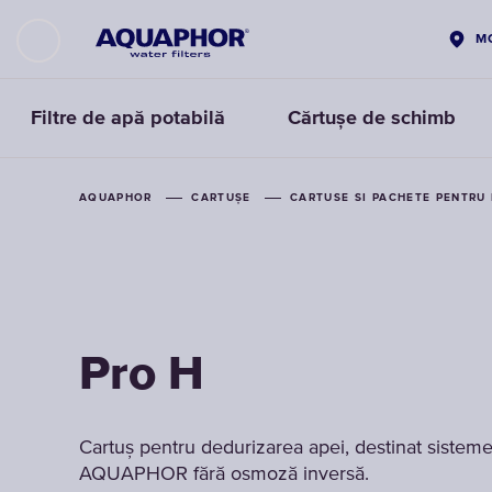
M
Filtre de apă potabilă
Cărtușe de schimb
AQUAPHOR
AQUAPHOR
CARTUȘE
CARTUȘE
CARTUSE SI PACHETE PENTRU 
CARTUSE SI PACHETE PENTRU 
Pro H
Pro H
Cartuș pentru dedurizarea apei, destinat sisteme
Cartuș pentru dedurizarea apei, destinat sisteme
AQUAPHOR fără osmoză inversă.
AQUAPHOR fără osmoză inversă.