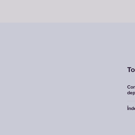
To
Con
dep
Înd