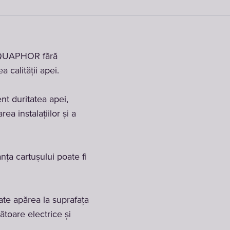
 AQUAPHOR fără
 calității apei.
nt duritatea apei,
ea instalațiilor și a
ța cartușului poate fi
ate apărea la suprafața
ătoare electrice și