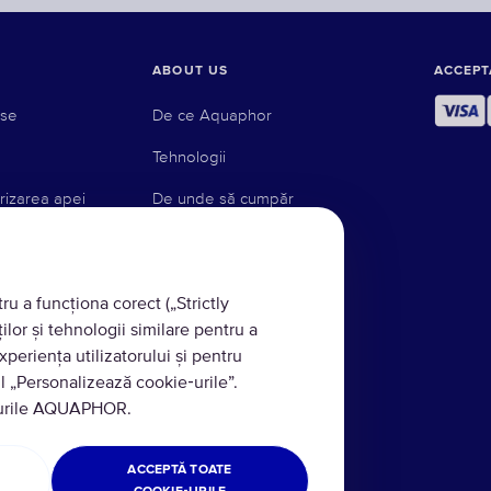
ABOUT US
ACCEPT
use
De ce Aquaphor
Tehnologii
rizarea apei
De unde să cumpăr
Blog
ete
u a funcționa corect („Strictly
ților și tehnologii similare pentru a
xperiența utilizatorului și pentru
ă inversă
ul „Personalizează cookie‑urile”.
are sub chiuveta
e‑urile AQUAPHOR.
ACCEPTĂ TOATE