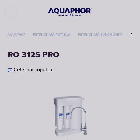
AQUAPHOR
FILTRE DE APĂ POTABILĂ
FILTRE DE APĂ SUB CHIUVETĂ
RO 31
RO 312S PRO
Cele mai populare