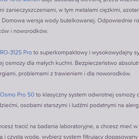
i zanieczyszczeniami, w tym metalami ciężkimi, azotan
. Domowa wersja wody butelkowanej. Odpowiednie ro
iików i noworodków.
RO-312S Pro
to superkompaktowy i wysokowydajny s
j osmozy dla małych kuchni. Bezpieczeństwo absolut
ergiami, problemami z trawieniem i dla noworodków.
 Osmo Pro 50
to klasyczny system odwrotnej osmozy d
dziećmi, osobami starszymi i ludźmi podatnymi na alerg
chcesz tracić na badania laboratoryjne, a chcesz mieć 
ą i czystą wodę, wybierz system filtrujący dopasowany