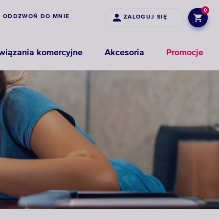
0
ODDZWOŃ DO MNIE
ZALOGUJ SIĘ
wiązania komercyjne
Akcesoria
Promocje
Filtry
Wkłady
Produkty
nakranowe
do
powiązane
filtrów
wstępnych
WYBIERZ
WYBIERZ FILTR
WKŁADY
WYBIERZ
NAKRANOWY
FILTRUJACE
PRODUKTY