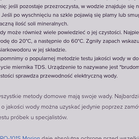
ię: jeśli pozostaje przezroczysta, w wodzie znajduje się 
 Jeśli po wyschnięciu na szkle pojawią się plamy lub smu
aczną ilość soli mineralnych.
y może również wiele powiedzieć o jej czystości. Najpi
odę do 20°C, a następnie do 60°C. Zgniły zapach wskazu
iarkowodoru w jej składzie.
pomnimy o popularnej metodzie testu jakości wody w d
ycie miernika TDS. Urządzenie to nazywane jest "brudom
stości sprawdza przewodność elektryczną wody.
 wszystkie metody domowe mają swoje wady. Najbardzie
e o jakości wody można uzyskać jedynie poprzez zamó
stu próbek u specjalistów.
RO-101S Morion
daje absolutną ochronę przed wszelk