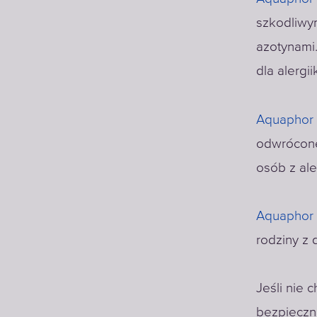
szkodliwym
azotynami
dla alerg
Aquaphor 
odwrócone
osób z al
Aquaphor
rodziny z 
Jeśli nie 
bezpieczn