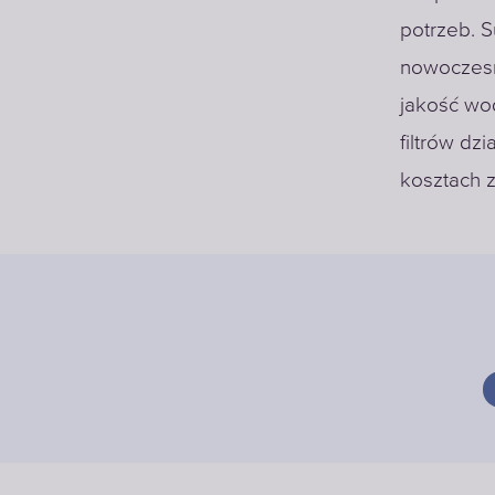
potrzeb. S
nowoczes
jakość wod
filtrów dz
kosztach 