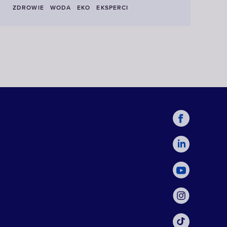
ZDROWIE
WODA
EKO
EKSPERCI
Z