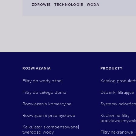
ZDROWIE
TECHNOLOGIE
WODA
ROZWIĄZANIA
PRODUKTY
Filtry do wody pitnej
Katalog produkt
Filtry do całego domu
Dzbanki filtrujące
Rozwiązania komercyjne
Systemy odwróco
Rozwiązania przemysłowe
Kuchenne filtry
podzlewozmywa
Kalkulator skompensowanej
twardości wody
Filtry nakranowe 