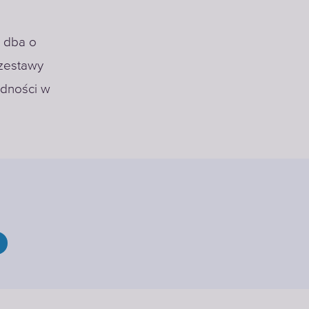
 dba o
 zestawy
ędności w