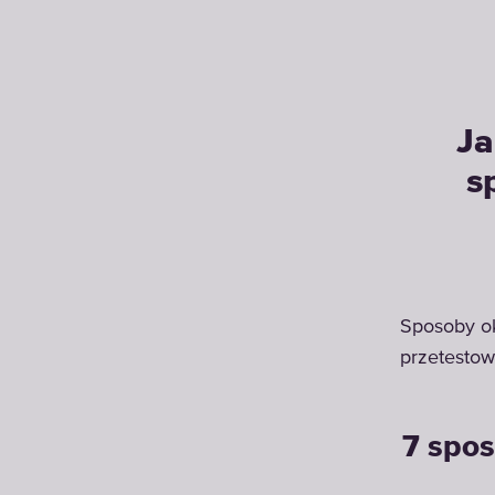
Ja
s
Sposoby ok
przetesto
7 spos