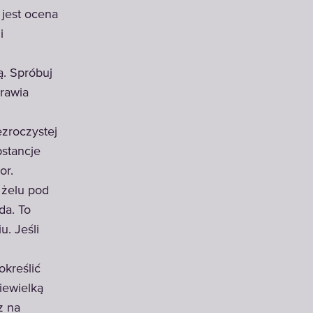
jest ocena
i
ą. Spróbuj
prawia
zroczystej
bstancje
or.
 żelu pod
da. To
. Jeśli
kreślić
iewielką
z na