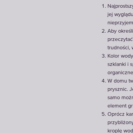
Najprostsz
jej wygląd
nieprzyje
Aby określ
przeczytać 
trudności,
Kolor wody
szklanki i 
organiczne
W domu tw
prysznic. J
samo można
element gr
Oprócz kam
przybliżon
kroplę wody