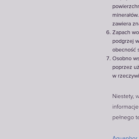
powierzchn
minerałów.
zawiera zn
Zapach wod
podgrzej w
obecność s
Osobno ws
poprzez uż
w rzeczywi
Niestety,
informacj
pełnego te
Aquaphor 