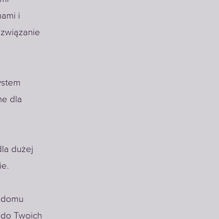
ami i
związanie
ystem
ne dla
la dużej
ie.
w domu
 do Twoich