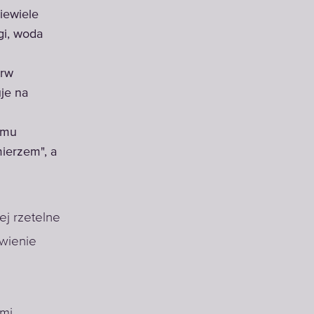
niewiele
gi, woda
erw
je na
omu
ierzem", a
j rzetelne
wienie
imi