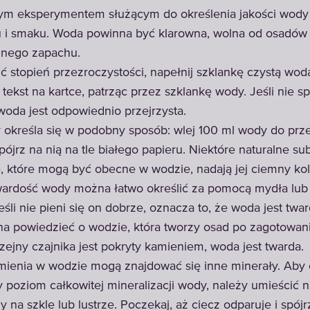
ym eksperymentem służącym do określenia jakości wody 
u i smaku. Woda powinna być klarowna, wolna od osadów 
mnego zapachu.
ić stopień przezroczystości, napełnij szklankę czystą wod
tekst na kartce, patrząc przez szklankę wody. Jeśli nie s
 woda jest odpowiednio przejrzysta.
 określa się w podobny sposób: wlej 100 ml wody do prze
spójrz na nią na tle białego papieru. Niektóre naturalne su
, które mogą być obecne w wodzie, nadają jej ciemny kol
ardość wody można łatwo określić za pomocą mydła lub
eśli nie pieni się on dobrze, oznacza to, że woda jest twar
 powiedzieć o wodzie, która tworzy osad po zagotowaniu
zejny czajnika jest pokryty kamieniem, woda jest twarda.
ienia w wodzie mogą znajdować się inne minerały. Aby o
y poziom całkowitej mineralizacji wody, należy umieścić n
 na szkle lub lustrze. Poczekaj, aż ciecz odparuje i spójr