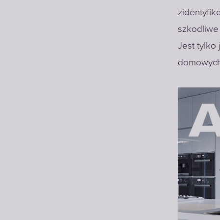
zidentyfik
szkodliwe 
Jest tylk
domowych. 