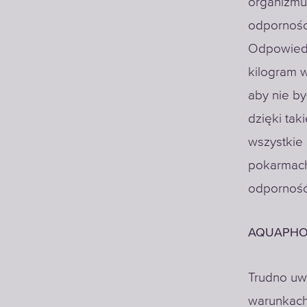
organizmu 
odporności
Odpowiedn
kilogram w
aby nie by
dzięki tak
wszystkie 
pokarmach
odporność
AQUAPHOR
Trudno uw
warunkach