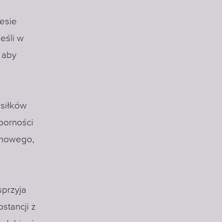
lesie
eśli w
 aby
osiłków
porności
rmowego,
przyja
stancji z