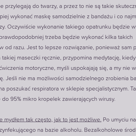
e przylegają do twarzy, a przez to nie są takie skutecz
epiej wykonać maskę samodzielnie z bandażu i co najm
zy. Oczywiście wykonanie takiego opatrunku będzie 
jprawdopodobniej trzeba będzie wykonać kilka takich
w od razu. Jest to lepsze rozwiązanie, ponieważ sam 
takiej maseczki ręcznie, przypomina medytację, kiedy
ćwiczenia motoryczne, myśli uspokajają się, a my nie
ę. Jeśli nie ma możliwości samodzielnego zrobienia b
na poszukać respiratora w sklepie specjalistycznym. 
e do 95% mikro kropelek zawierających wirusy.
e mydłem tak często, jak to jest możliwe.
Po umyciu na
zynfekującego na bazie alkoholu. Bezalkoholowe środ