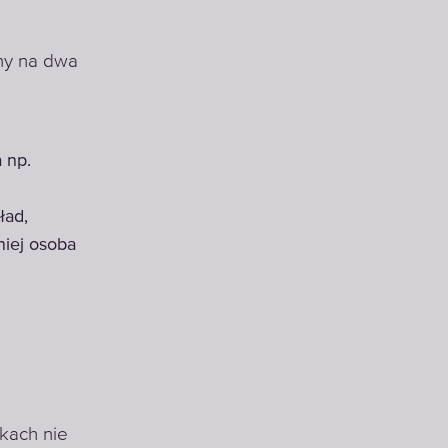
ny na dwa
 np.
ład,
niej osoba
kach nie