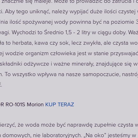
znacznie się maleje. Może to prowadzić do zatrucia i 
. Aby tego uniknąć, należy wypijać duże ilości czystej
ia ilość spożywanej wody powinna być na poziomie 3
agi. Wychodzi to Średnio 1,5 - 2 litry w ciągu doby. Waż
ła to herbata, kawa czy sok, lecz zwykła, ale czysta wo
iej wodzie organizm człowieka jest w stanie przyswajać 
składniki odżywcze i ważne minerały, znajdujące się w
. To wszystko wpływa na nasze samopoczucie, nastrój
.
 RO-101S Morion
KUP TERAZ
ierzyć, że woda może być naprawdę zupełnie czysta 
 domowych, nie laboratoryjnych. „Na oko” jesteśmy w 