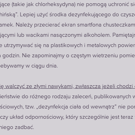
ące (takie jak chlorheksydyna) nie pomogą uchronić s
chińską”. Lepiej użyć środka dezynfekującego do czysz
lamek. Należy przecierać ekran smartfona chusteczkam
jącymi lub wacikami nasączonymi alkoholem. Pamiętaj
e utrzymywać się na plastikowych i metalowych powie
ka godzin. Nie zapominajmy o częstym wietrzeniu pomi
zebywamy w ciągu dnia.
ię walczyć ze złymi nawykami, zwłaszcza jeżeli chodzi 
ieństwie do różnego rodzaju zaleceń, publikowanych
ściowych, tzw. „dezynfekcja ciała od wewnątrz” nie p
czy układ odpornościowy, który szczególnie jest teraz
niego zadbać.