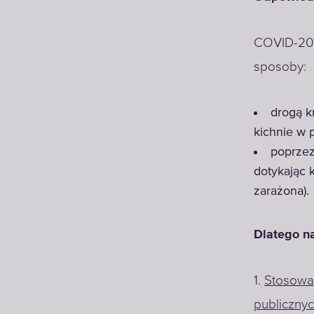
COVID-201
sposoby:
drogą k
kichnie w p
poprzez
dotykając 
zarażona).
Dlatego na
1.
Stosować
publicznyc