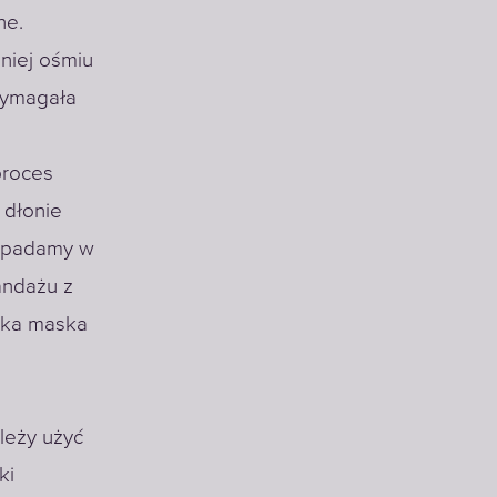
ne.
niej ośmiu
wymagała
proces
 dłonie
 wpadamy w
andażu z
Taka maska
leży użyć
ki