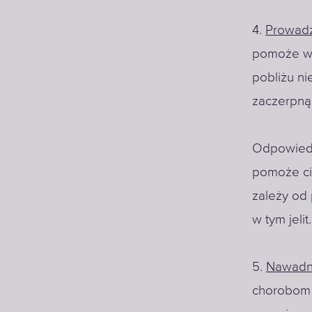
4.
Prowadz
pomoże wz
pobliżu ni
zaczerpną
Odpowiedn
pomoże ci
zależy od
w tym jelit.
5.
Nawadni
chorobom 