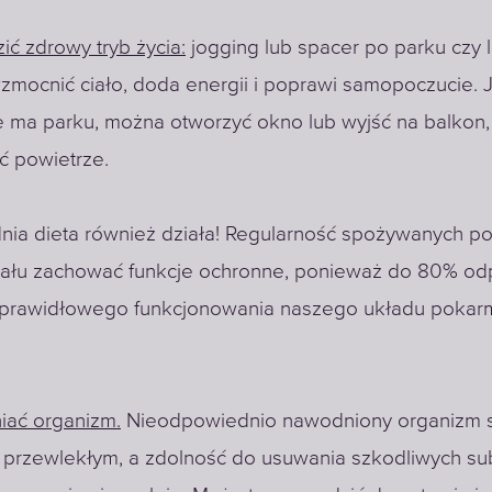
ić zdrowy tryb życia:
jogging lub spacer po parku czy 
mocnić ciało, doda energii i poprawi samopoczucie. J
e ma parku, można otworzyć okno lub wyjść na balkon,
ć powietrze.
ia dieta również działa! Regularność spożywanych p
ału zachować funkcje ochronne, ponieważ do 80% od
 prawidłowego funkcjonowania naszego układu poka
ać organizm.
Nieodpowiednio nawodniony organizm s
przewlekłym, a zdolność do usuwania szkodliwych sub