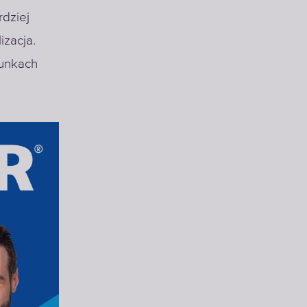
rdziej
izacja.
runkach