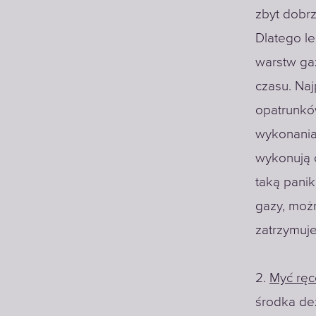
zbyt dobrz
Dlatego l
warstw ga
czasu. Na
opatrunkó
wykonania 
wykonują 
taką panik
gazy, moż
zatrzymuj
2.
Myć ręc
środka de