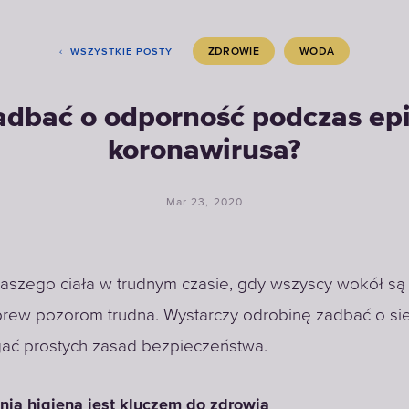
ZDROWIE
WODA
WSZYSTKIE POSTY
adbać o odporność podczas ep
koronawirusa?
Mar 23, 2020
aszego ciała w trudnym czasie, gdy wszyscy wokół są 
brew pozorom trudna. Wystarczy odrobinę zadbać o sie
gać prostych zasad bezpieczeństwa.
ia higiena jest kluczem do zdrowia