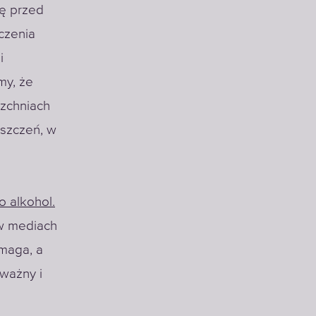
ię przed
czenia
i
my, że
rzchniach
eszczeń, w
o alkohol.
 w mediach
omaga, a
 ważny i