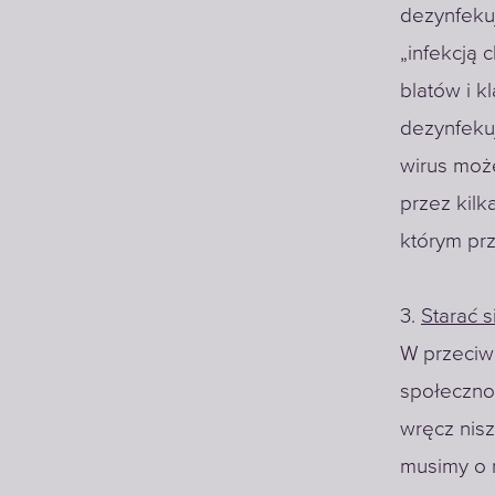
dezynfekuj
„infekcją 
blatów i k
dezynfeku
wirus moż
przez kil
którym pr
3.
Starać s
W przeciw
społeczno
wręcz nisz
musimy o 