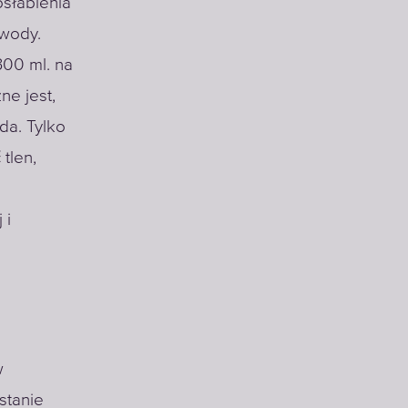
osłabienia
 wody.
00 ml. na
ne jest,
da. Tylko
tlen,
 i
w
stanie