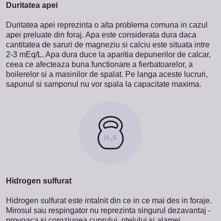
Duritatea apei
Duritatea apei reprezinta o alta problema comuna in cazul
apei preluate din foraj. Apa este considerata dura daca
cantitatea de saruri de magneziu si calciu este situata intre
2-3 mEq/L. Apa dura duce la aparitia depunerilor de calcar,
ceea ce afecteaza buna functionare a fierbatoarelor, a
boilerelor si a masinilor de spalat. Pe langa aceste lucruri,
sapunul si samponul nu vor spala la capacitate maxima.
Hidrogen sulfurat
Hidrogen sulfurat este intalnit din ce in ce mai des in foraje.
Mirosul sau respingator nu reprezinta singurul dezavantaj -
provoaca si coroziunea cuprului, otelului si alamei.