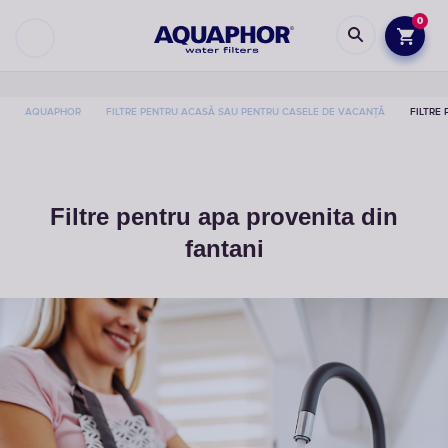
0
AQUAPHOR
FILTRE PENTRU ACASĂ SAU PENTRU CASELE DE VACANȚĂ
FILTRE
Filtre pentru apa provenita din
fantani