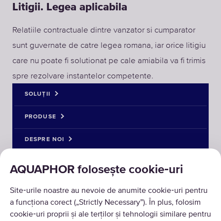
Litigii. Legea aplicabila
Relatiile contractuale dintre vanzator si cumparator
sunt guvernate de catre legea romana, iar orice litigiu
care nu poate fi solutionat pe cale amiabila va fi trimis
spre rezolvare instantelor competente.
SOLUȚII
S
P
D
PRODUSE
Aleg
Cat
Pro
Calc
Înreg
Prom
DESPRE NOI
Filt
Filt
Des
AQUAPHOR folosește cookie‑uri
Solu
Pre-f
Tehn
Site‑urile noastre au nevoie de anumite cookie‑uri pentru
Soluț
Sist
Înre
a funcționa corect („Strictly Necessary”). În plus, folosim
Filt
Cart
De 
cookie‑uri proprii și ale terților și tehnologii similare pentru