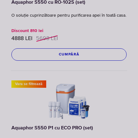
Aquaphor S550 cu RO-102S (set)
O soluție cuprinzătoare pentru purificarea apei în toată casa.
Discount
810
lei
4888
LEI
5698
LEI
CUMPĂRĂ
Vara se filtrează
Aquaphor S550 P1 cu ECO PRO (set)