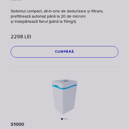
Sistemul compact, all-in-one de dedurizare și filtrare,
prefiltrează automat până la 20 de microni
și îndepărtează fierul (până la 15mg/l).
2298
LEI
CUMPĂRĂ
S1000