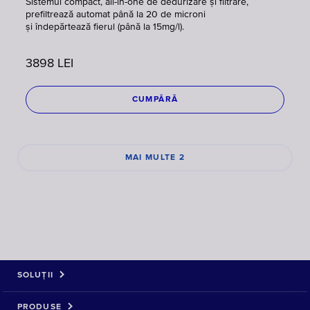
Sistemul compact, all-in-one de dedurizare și filtrare,
prefiltrează automat până la 20 de microni
și îndepărtează fierul (până la 15mg/l).
3898
LEI
CUMPĂRĂ
MAI MULTE 2
SOLUȚII
PRODUSE