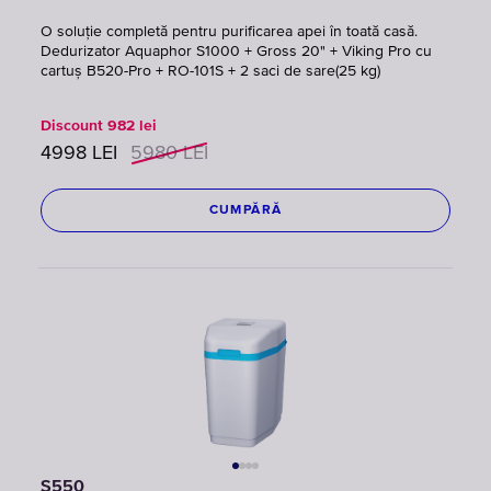
O soluție completă pentru purificarea apei în toată casă.
Dedurizator Aquaphor S1000 + Gross 20" + Viking Pro cu
cartuș B520-Pro + RO-101S + 2 saci de sare(25 kg)
Discount
982
lei
4998
LEI
5980
LEI
CUMPĂRĂ
S550