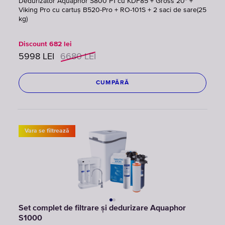
Dedurizator Aquaphor S800 P1 cu KDF85 + Gross 20" +
Viking Pro cu cartuș B520-Pro + RO-101S + 2 saci de sare(25
kg)
Discount
682
lei
5998
LEI
6680
LEI
CUMPĂRĂ
Vara se filtrează
Set complet de filtrare și dedurizare Aquaphor
S1000