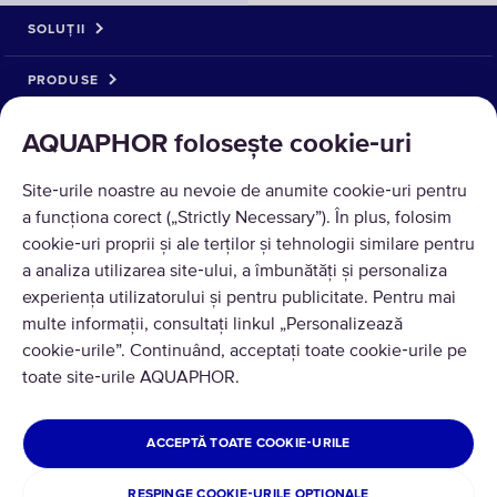
SOLUȚII
PRODUSE
DESPRE NOI
AQUAPHOR folosește cookie‑uri
Site‑urile noastre au nevoie de anumite cookie‑uri pentru
a funcționa corect („Strictly Necessary”). În plus, folosim
cookie‑uri proprii și ale terților și tehnologii similare pentru
a analiza utilizarea site‑ului, a îmbunătăți și personaliza
experiența utilizatorului și pentru publicitate. Pentru mai
multe informații, consultați linkul „Personalizează
cookie‑urile”. Continuând, acceptați toate cookie‑urile pe
Traducere © 2026 AQUAPHOR.
toate site‑urile AQUAPHOR.
Toate drepturile rezervate
ROMÂNIA
ACCEPTĂ TOATE COOKIE‑URILE
Politica de confidentialitate
Termeni si conditii
RESPINGE COOKIE‑URILE OPȚIONALE