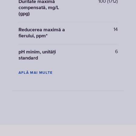
100 (1712)
Duritate maximă
compensată, mg/L
(gpg)
14
Reducerea maximă a
fierului, ppm*
6
pH minim, unități
standard
AFLĂ MAI MULTE