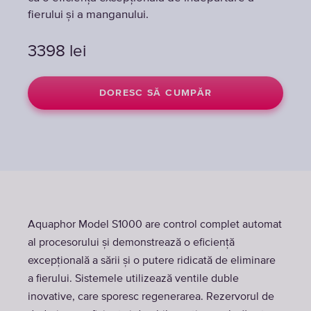
fierului și a manganului.
fierului și a manganului.
fierului și a manganului.
3398
3398
3398
lei
lei
lei
DORESC SĂ CUMPĂR
DORESC SĂ CUMPĂR
DORESC SĂ CUMPĂR
Aquaphor Model S1000 are control complet automat
al procesorului și demonstrează o eficiență
excepțională a sării și o putere ridicată de eliminare
a fierului. Sistemele utilizează ventile duble
inovative, care sporesc regenerarea. Rezervorul de