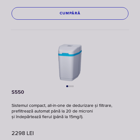
CUMPĂRĂ
S550
Sistemul compact, all-in-one de dedurizare și filtrare,
prefiltrează automat până la 20 de microni
și îndepărtează fierul (până la 15mg/l).
2298
LEI