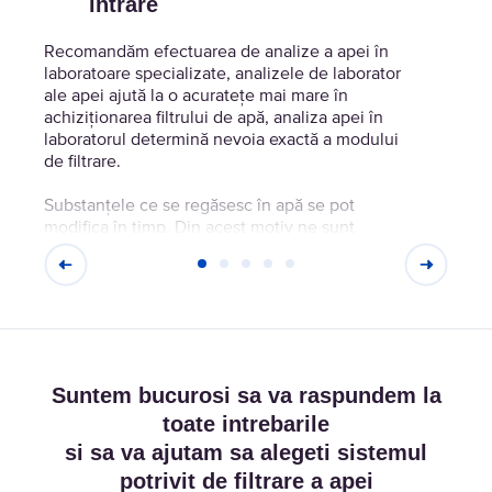
intrare
Recomandăm efectuarea de analize a apei în
laboratoare specializate, analizele de laborator
ale apei ajută la o acuratețe mai mare în
achiziționarea filtrului de apă, analiza apei în
laboratorul determină nevoia exactă a modului
de filtrare.
Substanțele ce se regăsesc în apă se pot
modifica în timp. Din acest motiv ne sunt
necesare aceste informații despre sursa de apa,
pentru a vă propune soluția cea mai potrivită.
Suntem bucurosi sa va raspundem la
toate intrebarile
si sa va ajutam sa alegeti sistemul
potrivit de filtrare a apei