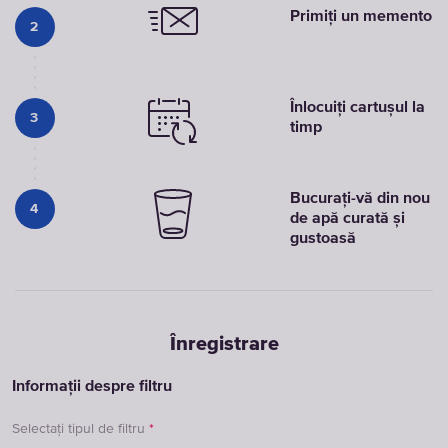
Primiți un memento
2
Înlocuiți cartuşul la
3
timp
Bucurați-vă din nou
4
de apă curată și
gustoasă
Înregistrare
Informații despre filtru
Selectați tipul de filtru
*