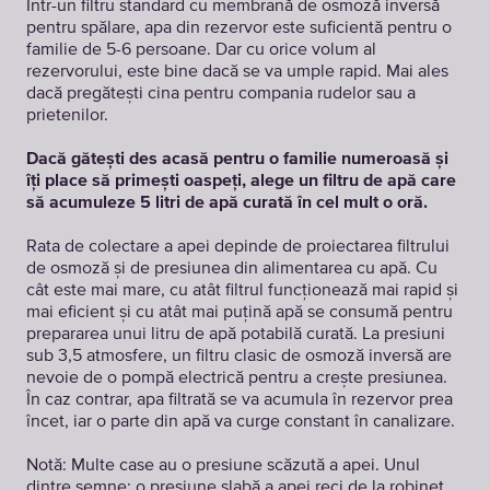
Într-un filtru standard cu membrană de osmoză inversă
pentru spălare, apa din rezervor este suficientă pentru o
familie de 5-6 persoane. Dar cu orice volum al
rezervorului, este bine dacă se va umple rapid. Mai ales
dacă pregătești cina pentru compania rudelor sau a
prietenilor.
Dacă gătești des acasă pentru o familie numeroasă și
îți place să primești oaspeți, alege un filtru de apă care
să acumuleze 5 litri de apă curată în cel mult o oră.
Rata de colectare a apei depinde de proiectarea filtrului
de osmoză și de presiunea din alimentarea cu apă. Cu
cât este mai mare, cu atât filtrul funcționează mai rapid și
mai eficient și cu atât mai puțină apă se consumă pentru
prepararea unui litru de apă potabilă curată. La presiuni
sub 3,5 atmosfere, un filtru clasic de osmoză inversă are
nevoie de o pompă electrică pentru a crește presiunea.
În caz contrar, apa filtrată se va acumula în rezervor prea
încet, iar o parte din apă va curge constant în canalizare.
Notă: Multe case au o presiune scăzută a apei. Unul
dintre semne: o presiune slabă a apei reci de la robinet.