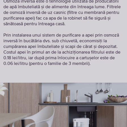
Osmoza inversă este o tehnologie utilizată de producătorii
de apă îmbuteliată și de alimente din întreaga lume. Filtrele
de osmoză inversă de uz casnic (filtre cu membrană pentru
purificarea apei) fac ca apa de la robinet să fie sigură și
sănătoasă pentru întreaga casă.
Prin instalarea unui sistem de purificare a apei prin osmoză
inversă în bucătăria dvs. sub chiuvetă, economisiți la
cumpărarea apei îmbuteliate și scapi de cărat și depozitat.
Costul apei în primul an de la achiziționarea filtrului este de
0.18 lei/litru, iar după prima înlocuire a cartușelor este de
0.06 lei/litru (pentru o familie de 3 membrii).