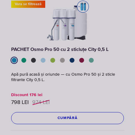
Vara se filtrează
PACHET Osmo Pro 50 cu 2 sticluțe City 0,5 L
Apă pură acasă și oriunde — cu Osmo Pro 50 și 2 sticle
filtrante City 0,5 L.
Discount
176
lei
798
LEI
974
LEI
CUMPĂRĂ