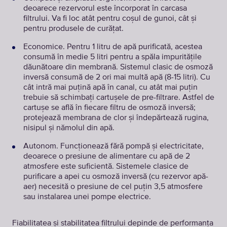
deoarece rezervorul este încorporat în carcasa
filtrului. Va fi loc atât pentru coșul de gunoi, cât și
pentru produsele de curățat.
Economice. Pentru 1 litru de apă purificată, acestea
consumă în medie 5 litri pentru a spăla impuritățile
dăunătoare din membrană. Sistemul clasic de osmoză
inversă consumă de 2 ori mai multă apă (8-15 litri). Cu
cât intră mai puțină apă în canal, cu atât mai puțin
trebuie să schimbați cartușele de pre-filtrare. Astfel de
cartușe se află în fiecare filtru de osmoză inversă;
protejează membrana de clor și îndepărtează rugina,
nisipul și nămolul din apă.
Autonom. Funcționează fără pompă și electricitate,
deoarece o presiune de alimentare cu apă de 2
atmosfere este suficientă. Sistemele clasice de
purificare a apei cu osmoză inversă (cu rezervor apă-
aer) necesită o presiune de cel puțin 3,5 atmosfere
sau instalarea unei pompe electrice.
Fiabilitatea și stabilitatea filtrului depinde de performanța