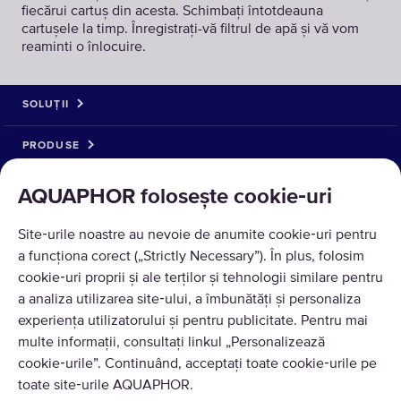
fiecărui cartuș din acesta. Schimbați întotdeauna
cartușele la timp. Înregistrați-vă filtrul de apă și vă vom
reaminti o înlocuire.
SOLUȚII
PRODUSE
DESPRE NOI
AQUAPHOR folosește cookie‑uri
Site‑urile noastre au nevoie de anumite cookie‑uri pentru
a funcționa corect („Strictly Necessary”). În plus, folosim
cookie‑uri proprii și ale terților și tehnologii similare pentru
a analiza utilizarea site‑ului, a îmbunătăți și personaliza
experiența utilizatorului și pentru publicitate. Pentru mai
multe informații, consultați linkul „Personalizează
cookie‑urile”. Continuând, acceptați toate cookie‑urile pe
Traducere © 2026 AQUAPHOR.
toate site‑urile AQUAPHOR.
Toate drepturile rezervate