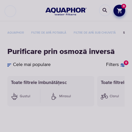
0
AQUAPHOR
FILTRE DE APĂ POTABILĂ
FILTRE DE APĂ SUB CHIUVETĂ
SISTE
Purificare prin osmoză inversă
0
Cele mai populare
Filters
Toate filtrele îmbunătățesc
Toate filtrele 
Gustul
Mirosul
Clorul