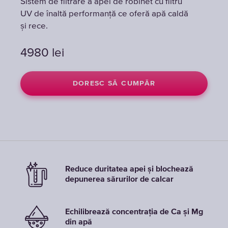
Sistem de filtrare a apei de robinet cu filtru
Sistem de filtrare a apei de robinet cu filtru
Sistem de filtrare a apei de robinet cu filtru
UV de înaltă performanță ce oferă apă caldă
UV de înaltă performanță ce oferă apă caldă
UV de înaltă performanță ce oferă apă caldă
și rece.
și rece.
și rece.
4980
4980
4980
lei
lei
lei
DORESC SĂ CUMPĂR
DORESC SĂ CUMPĂR
DORESC SĂ CUMPĂR
Reduce duritatea apei și blochează
depunerea sărurilor de calcar
Echilibrează concentrația de Ca și Mg
din apă