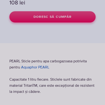
108
108
lei
lei
DORESC SĂ CUMPĂR
DORESC SĂ CUMPĂR
PEARL Sticle pentru apa carbogazoasa potrivita
pentru
Aquaphor PEARL
Capacitate 1 litru fiecare. Sticlele sunt fabricate din
material TritanTM, care este excepțional de rezistent
la impact și cădere.