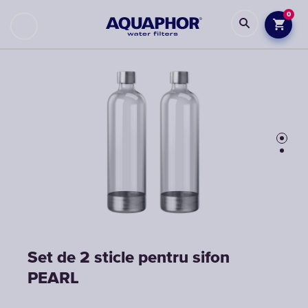
0
Set de 2 sticle pentru sifon
Set de 2 sticle pentru sifon
PEARL
PEARL