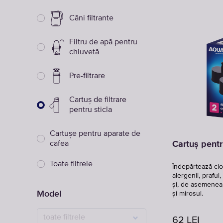
Căni filtrante
Filtru de apă pentru
chiuvetă
Pre-filtrare
Cartuș de filtrare
pentru sticla
Cartușe pentru aparate de
cafea
Cartuș pentr
Toate filtrele
Îndepărtează clor
alergenii, praful,
și, de asemenea
Model
și mirosul.
toate filtrele
62
LEI