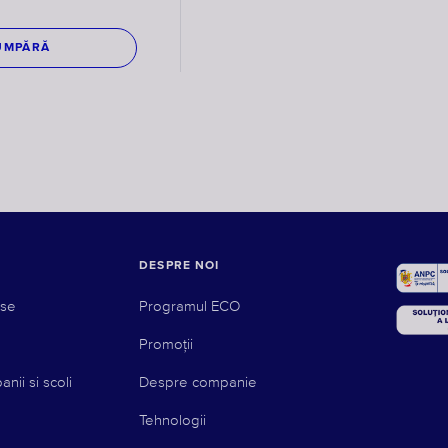
UMPĂRĂ
DESPRE NOI
use
Programul ECO
Promoții
nii si scoli
Despre companie
Tehnologii