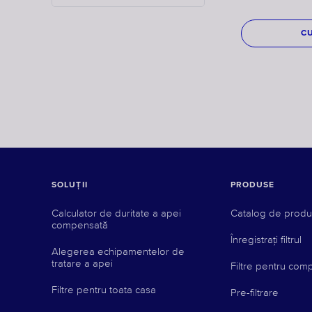
C
SOLUȚII
PRODUSE
Calculator de duritate a apei
Catalog de prod
compensată
Înregistrați filtrul
Alegerea echipamentelor de
tratare a apei
Filtre pentru compa
Filtre pentru toata casa
Pre-filtrare