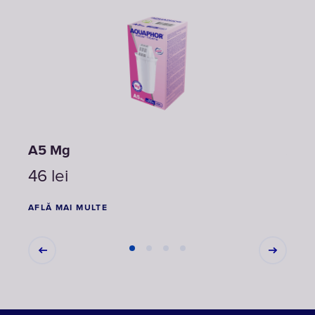
A5 Mg
A5H 
46
lei
88
AFLĂ MAI MULTE
AFLĂ