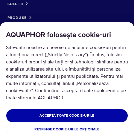
SOLUȚII
PRODUSE
DESPRE NOI
AQUAPHOR folosește cookie‑uri
Site‑urile noastre au nevoie de anumite cookie‑uri pentru
a funcționa corect („Strictly Necessary”). În plus, folosim
cookie‑uri proprii și ale terților și tehnologii similare pentru
a analiza utilizarea site‑ului, a îmbunătăți și personaliza
experiența utilizatorului și pentru publicitate. Pentru mai
multe informații, consultați linkul „Personalizează
cookie‑urile”. Continuând, acceptați toate cookie‑urile pe
Traducere © 2026 AQUAPHOR.
toate site‑urile AQUAPHOR.
Toate drepturile rezervate
ROMÂNIA
ACCEPTĂ TOATE COOKIE‑URILE
Politica de confidentialitate
Termeni si conditii
RESPINGE COOKIE‑URILE OPȚIONALE