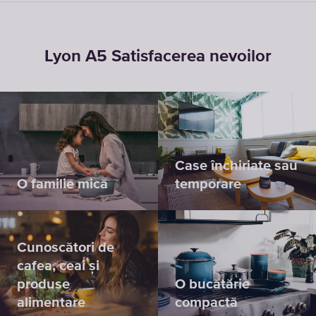
Lyon A5 Satisfacerea nevoilor
Case închiriate sau
O familie mică
temporare
Cunoscători de
cafea, ceai și
produse
O bucătărie
alimentare
compactă