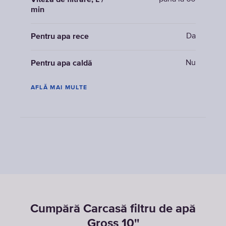
Viteza de filtrare, L /
min
Da
Pentru apa rece
Nu
Pentru apa caldă
AFLĂ MAI MULTE
Cumpără Carcasă filtru de apă
Gross 10''