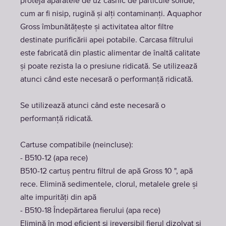
proteja aparatele de uz casnic de particule solide,
cum ar fi nisip, rugină și alți contaminanți. Aquaphor
Gross îmbunătățește și activitatea altor filtre
destinate purificării apei potabile. Carcasa filtrului
este fabricată din plastic alimentar de înaltă calitate
și poate rezista la o presiune ridicată. Se utilizează
atunci când este necesară o performanță ridicată.
Se utilizează atunci când este necesară o
performanță ridicată.
Cartuse compatibile (neincluse):
- B510-12 (apa rece)
B510-12 cartuș pentru filtrul de apă Gross 10 ", apă
rece. Elimină sedimentele, clorul, metalele grele și
alte impurități din apă
- B510-18 Îndepărtarea fierului (apa rece)
Elimină în mod eficient și ireversibil fierul dizolvat și