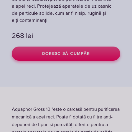
a apei reci. Protejează aparatele de uz casnic
a apei reci. Protejează aparatele de uz casnic
de particule solide, cum ar fi nisip, rugină și
de particule solide, cum ar fi nisip, rugină și
alți contaminanți
alți contaminanți
268
268
lei
lei
DORESC SĂ CUMPĂR
DORESC SĂ CUMPĂR
Aquaphor Gross 10 "este o carcasă pentru purificarea
mecanică a apei reci. Poate fi dotată cu filtre anti-
depuneri de tipuri și porozități diferite pentru a