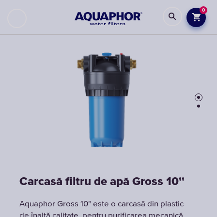
0
Carcasă filtru de apă Gross 10''
Carcasă filtru de apă Gross 10''
Aquaphor Gross 10" este o carcasă din plastic
Aquaphor Gross 10" este o carcasă din plastic
de înaltă calitate, pentru purificarea mecanică
de înaltă calitate, pentru purificarea mecanică