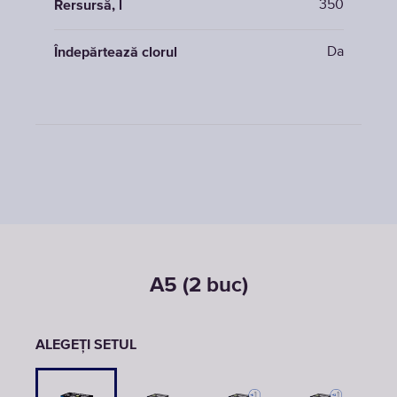
350
Rersursă, l
Da
Îndepărtează clorul
A5 (2 buc)
ALEGEȚI SETUL