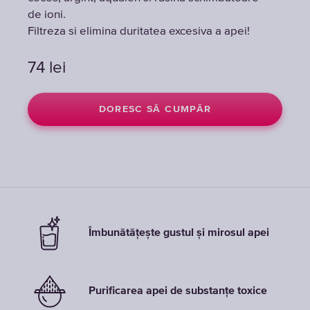
de ioni.
de ioni.
Filtreza si elimina duritatea excesiva a apei!
Filtreza si elimina duritatea excesiva a apei!
74
74
lei
lei
DORESC SĂ CUMPĂR
DORESC SĂ CUMPĂR
Îmbunătățește gustul și mirosul apei
Purificarea apei de substanțe toxice