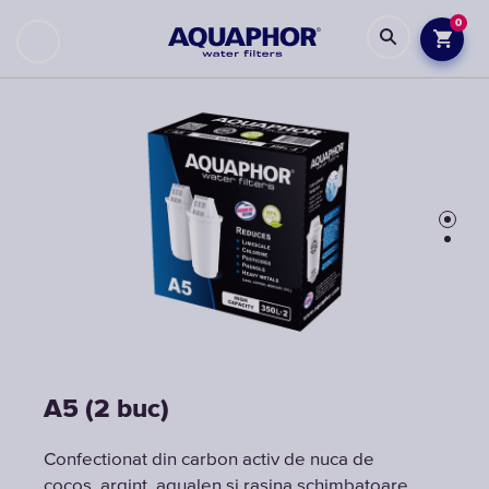
0
A5 (2 buc)
A5 (2 buc)
Confectionat din carbon activ de nuca de
Confectionat din carbon activ de nuca de
cocos, argint, aqualen si rasina schimbatoare
cocos, argint, aqualen si rasina schimbatoare