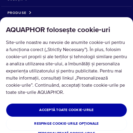
PRODUSE
DESPRE NOI
AQUAPHOR folosește cookie‑uri
Site‑urile noastre au nevoie de anumite cookie‑uri pentru
a funcționa corect („Strictly Necessary”). În plus, folosim
cookie‑uri proprii și ale terților și tehnologii similare pentru
a analiza utilizarea site‑ului, a îmbunătăți și personaliza
experiența utilizatorului și pentru publicitate. Pentru mai
multe informații, consultați linkul „Personalizează
cookie‑urile”. Continuând, acceptați toate cookie‑urile pe
Traducere © 2026 AQUAPHOR.
toate site‑urile AQUAPHOR.
Toate drepturile rezervate
ROMÂNIA
ACCEPTĂ TOATE COOKIE‑URILE
Politica de confidentialitate
Termeni si conditii
RESPINGE COOKIE‑URILE OPȚIONALE
Politica de retur