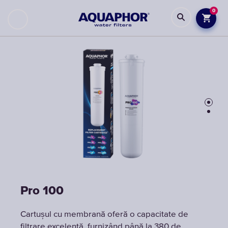
0
Pro 100
Pro 100
Cartușul cu membrană oferă o capacitate de
Cartușul cu membrană oferă o capacitate de
filtrare excelentă, furnizând până la 380 de
filtrare excelentă, furnizând până la 380 de