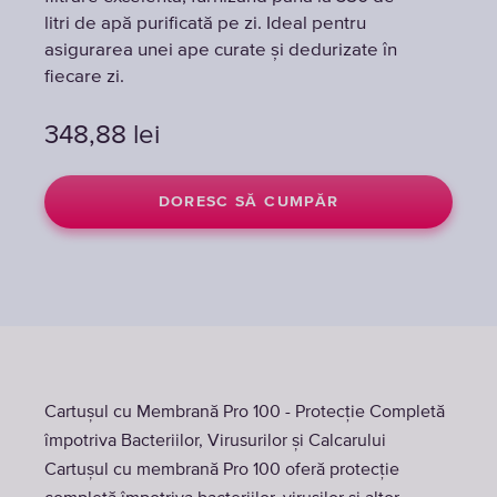
litri de apă purificată pe zi. Ideal pentru
litri de apă purificată pe zi. Ideal pentru
asigurarea unei ape curate și dedurizate în
asigurarea unei ape curate și dedurizate în
fiecare zi.
fiecare zi.
348,88
348,88
lei
lei
DORESC SĂ CUMPĂR
DORESC SĂ CUMPĂR
Cartușul cu Membrană Pro 100 - Protecție Completă
împotriva Bacteriilor, Virusurilor și Calcarului
Cartușul cu membrană Pro 100 oferă protecție