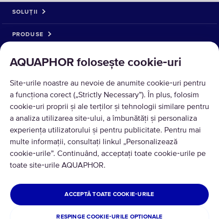
SOLUȚII
PRODUSE
DESPRE NOI
AQUAPHOR folosește cookie‑uri
Site‑urile noastre au nevoie de anumite cookie‑uri pentru
a funcționa corect („Strictly Necessary”). În plus, folosim
cookie‑uri proprii și ale terților și tehnologii similare pentru
a analiza utilizarea site‑ului, a îmbunătăți și personaliza
experiența utilizatorului și pentru publicitate. Pentru mai
multe informații, consultați linkul „Personalizează
cookie‑urile”. Continuând, acceptați toate cookie‑urile pe
Traducere © 2026 AQUAPHOR.
toate site‑urile AQUAPHOR.
Toate drepturile rezervate
ROMÂNIA
ACCEPTĂ TOATE COOKIE‑URILE
Politica de confidentialitate
Termeni si conditii
RESPINGE COOKIE‑URILE OPȚIONALE