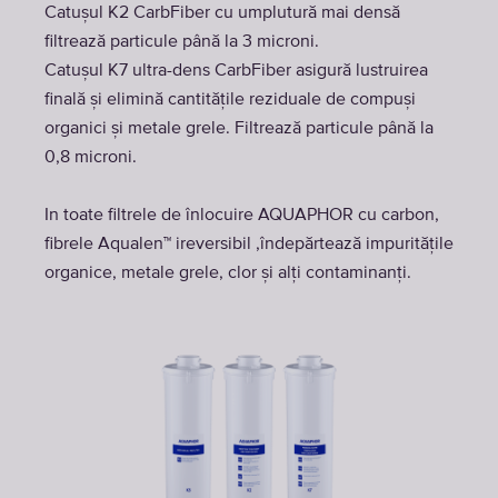
Catușul K2 CarbFiber cu umplutură mai densă
filtrează particule până la 3 microni.
Catușul K7 ultra-dens CarbFiber asigură lustruirea
finală și elimină cantitățile reziduale de compuși
organici și metale grele. Filtrează particule până la
0,8 microni.
In toate filtrele de înlocuire AQUAPHOR cu carbon,
fibrele Aqualen™ ireversibil ,îndepărtează impuritățile
organice, metale grele, clor și alți contaminanți.