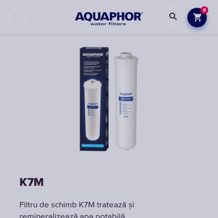
0
K7M
Filtru de schimb K7M tratează și
remineralizează apa potabilă