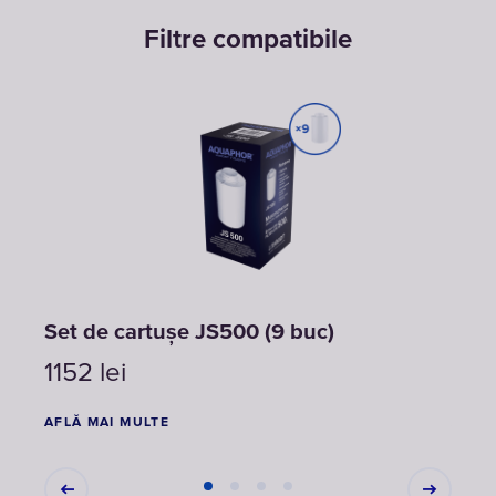
Filtre compatibile
Set de cartușe JS500 (9 buc)
Set 
1152
lei
768
AFLĂ MAI MULTE
AFLĂ