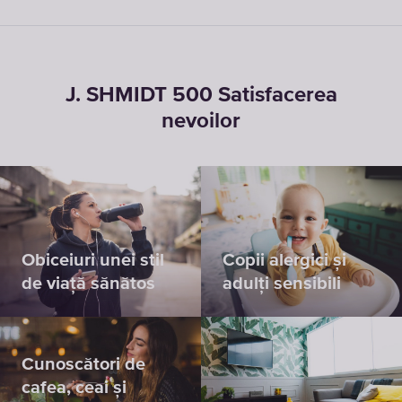
J. SHMIDT 500 Satisfacerea
nevoilor
Obiceiuri unei stil
Copii alergici și
de viață sănătos
adulți sensibili
Cunoscători de
cafea, ceai și