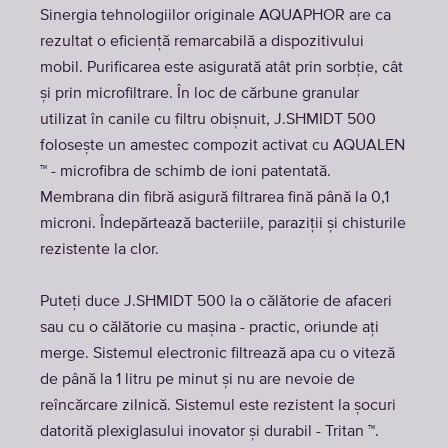
Sinergia tehnologiilor originale AQUAPHOR are ca
rezultat o eficiență remarcabilă a dispozitivului
mobil. Purificarea este asigurată atât prin sorbție, cât
și prin microfiltrare. În loc de cărbune granular
utilizat în canile cu filtru obișnuit, J.SHMIDT 500
folosește un amestec compozit activat cu AQUALEN
™ - microfibra de schimb de ioni patentată.
Membrana din fibră asigură filtrarea fină până la 0,1
microni. Îndepărtează bacteriile, paraziții și chisturile
rezistente la clor.
Puteți duce J.SHMIDT 500 la o călătorie de afaceri
sau cu o călătorie cu mașina - practic, oriunde ați
merge. Sistemul electronic filtrează apa cu o viteză
de până la 1 litru pe minut și nu are nevoie de
reîncărcare zilnică. Sistemul este rezistent la șocuri
datorită plexiglasului inovator și durabil - Tritan ™.