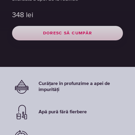
348
348
348
lei
lei
lei
DORESC SĂ CUMPĂR
DORESC SĂ CUMPĂR
DORESC SĂ CUMPĂR
Curățare în profunzime a apei de
impurități
Apă pură fără fierbere