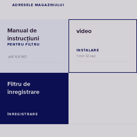
ADRESELE MAGAZINULUI
Manual de
video
instrucțiuni
PENTRU FILTRU
INSTALARE
1 min 12 sec
.pdf, 6,6 MO
Filtru de
înregistrare
ÎNREGISTRARE