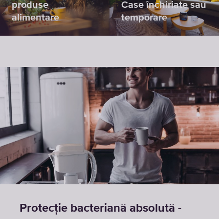
produse
Case închiriate sau
alimentare
temporare
Protecție bacteriană absolută -