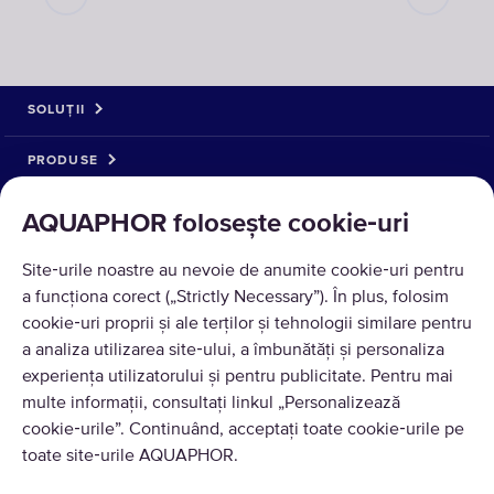
SOLUȚII
PRODUSE
DESPRE NOI
AQUAPHOR folosește cookie‑uri
Site‑urile noastre au nevoie de anumite cookie‑uri pentru
a funcționa corect („Strictly Necessary”). În plus, folosim
cookie‑uri proprii și ale terților și tehnologii similare pentru
a analiza utilizarea site‑ului, a îmbunătăți și personaliza
experiența utilizatorului și pentru publicitate. Pentru mai
multe informații, consultați linkul „Personalizează
cookie‑urile”. Continuând, acceptați toate cookie‑urile pe
Traducere © 2026 AQUAPHOR.
toate site‑urile AQUAPHOR.
Toate drepturile rezervate