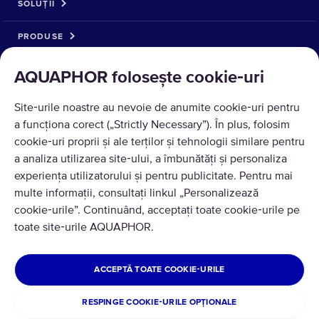
SOLUȚII
PRODUSE
DESPRE NOI
AQUAPHOR folosește cookie‑uri
Site‑urile noastre au nevoie de anumite cookie‑uri pentru
a funcționa corect („Strictly Necessary”). În plus, folosim
cookie‑uri proprii și ale terților și tehnologii similare pentru
a analiza utilizarea site‑ului, a îmbunătăți și personaliza
experiența utilizatorului și pentru publicitate. Pentru mai
multe informații, consultați linkul „Personalizează
cookie‑urile”. Continuând, acceptați toate cookie‑urile pe
Traducere © 2026 AQUAPHOR.
toate site‑urile AQUAPHOR.
Toate drepturile rezervate
ROMÂNIA
ACCEPTĂ TOATE COOKIE‑URILE
Politica de confidentialitate
Termeni si conditii
RESPINGE COOKIE‑URILE OPȚIONALE
Politica de retur