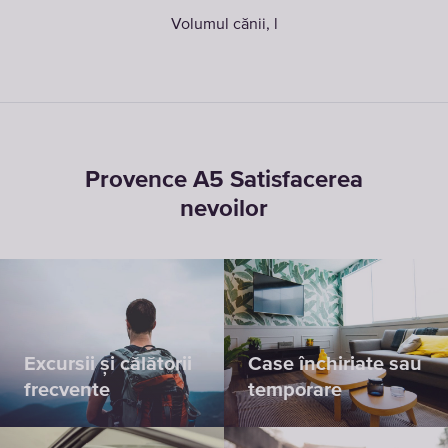
Volumul cănii, l
Provence A5 Satisfacerea
nevoilor
Excursii și călătorii
Case închiriate sau
frecvente
temporare