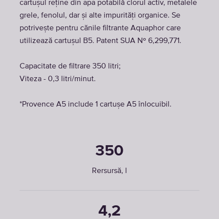
cartușul reține din apa potabilă clorul activ, metalele
grele, fenolul, dar și alte impurități organice. Se
potrivește pentru cănile filtrante Aquaphor care
utilizează cartușul B5. Patent SUA № 6,299,771.
Capacitate de filtrare 350 litri;
Viteza - 0,3 litri/minut.
*Provence A5 include 1 cartușe A5 înlocuibil.
350
Rersursă, l
4,2