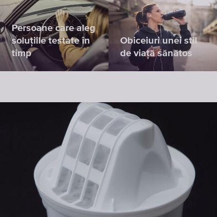
Persoane care aleg
soluțiile testate în
Obiceiuri unei stil
timp
de viață sănătos