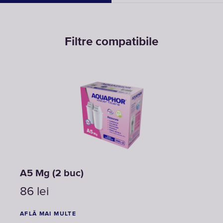
Filtre compatibile
A5 Mg (2 buc)
A5
86
lei
46
AFLĂ MAI MULTE
AFLĂ