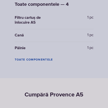
Toate componentele — 4
1 pc
Filtru cartuș de
înlocuire A5
1 pc
Cană
1 pc
Pâlnie
TOATE COMPONENTELE
Cumpără Provence A5