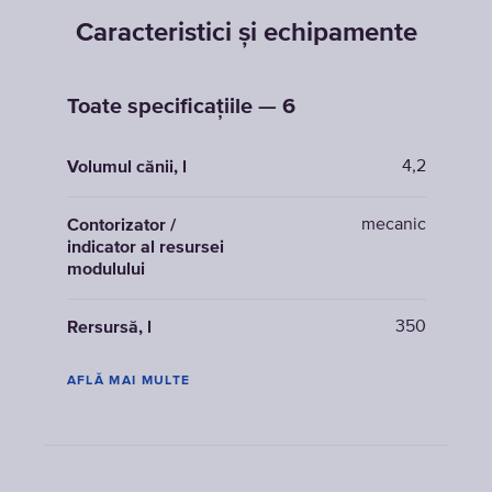
Caracteristici și echipamente
Toate specificațiile — 6
4,2
Volumul cănii, l
mecanic
Contorizator /
indicator al resursei
modulului
350
Rersursă, l
AFLĂ MAI MULTE