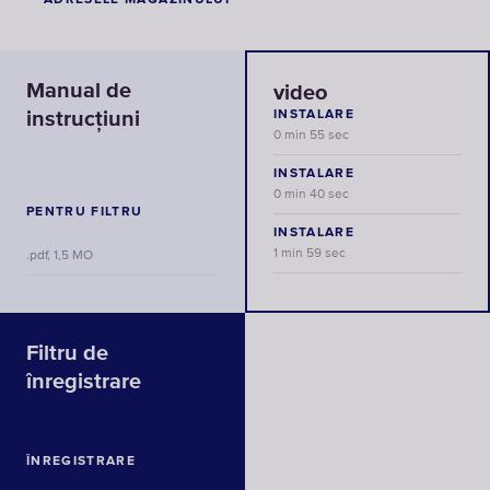
ADRESELE MAGAZINULUI
Manual de
video
instrucțiuni
INSTALARE
0 min 55 sec
INSTALARE
0 min 40 sec
PENTRU FILTRU
INSTALARE
1 min 59 sec
.pdf, 1,5 MO
Filtru de
înregistrare
ÎNREGISTRARE