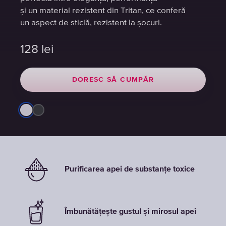
și un material rezistent din Tritan, ce conferă
și un material rezistent din Tritan, ce conferă
și un material rezistent din Tritan, ce conferă
un aspect de sticlă, rezistent la șocuri.
un aspect de sticlă, rezistent la șocuri.
un aspect de sticlă, rezistent la șocuri.
128
128
128
lei
lei
lei
DORESC SĂ CUMPĂR
DORESC SĂ CUMPĂR
DORESC SĂ CUMPĂR
Purificarea apei de substanțe toxice
Îmbunătățește gustul și mirosul apei