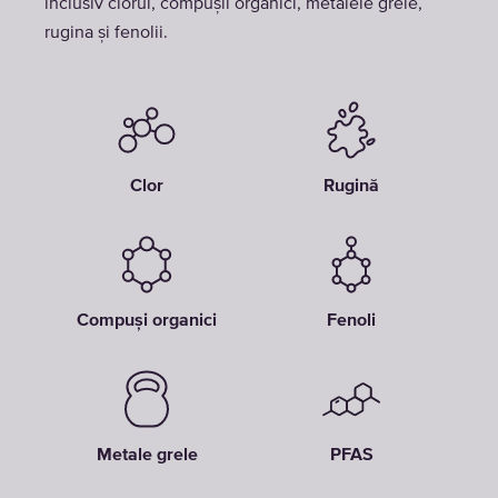
inclusiv clorul, compușii organici, metalele grele,
rugina și fenolii.
Clor
Rugină
Compuși organici
Fenoli
Metale grele
PFAS